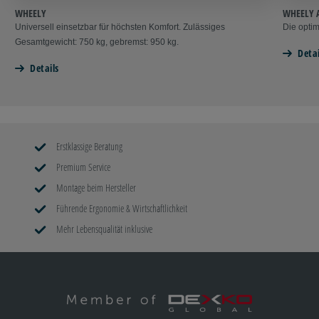
WHEELY
WHEELY 
Universell einsetzbar für höchsten Komfort. Zulässiges
Die optim
Gesamtgewicht: 750 kg, gebremst: 950 kg.
Detai
Details
Erstklassige Beratung
Premium Service
Montage beim Hersteller
Führende Ergonomie & Wirtschaftlichkeit
Mehr Lebensqualität inklusive