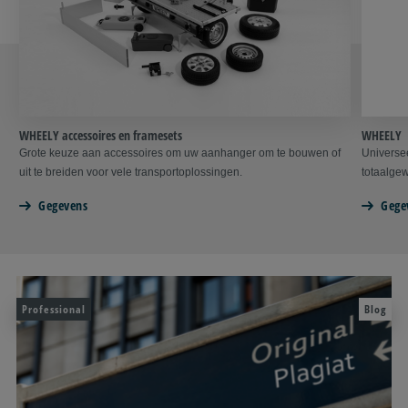
WHEELY accessoires en framesets
WHEELY
Grote keuze aan accessoires om uw aanhanger om te bouwen of
Universe
uit te breiden voor vele transportoplossingen.
totaalge
Gegevens
Gege
Professional
Blog