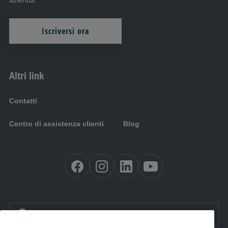
azienda.
Iscriversi ora
Altri link
Contatti
Centro di assistenza clienti
Blog
IT:
Italia