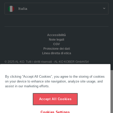
IT:
Italia
Accessibilità
Note legali
CGV
Protezione dei dati
Linea diretta di etica
© 2025 AL-KO. Tutti i diritti riservati - AL-KO KOBER GmbH/Srl
By clicking “Accept All Cookies”, you agree to the storing of cookies
on your device to enhance site navigation, analyze site usage, and
assist in our marketing efforts.
Accept All Cookies
Cookies Settings