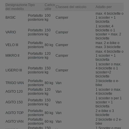
Designazione
Tipo
Carico
Classee del veicolo
Adatto per
del modello
utile
max. 4 biciclette o
Portatutto
100
BASIC
Camper
1 scooter + 1
posteriore
kg
bicicletta
1 scooter, 4
Portatutto
150
biciclette o 1
VARIO
Camper
posteriore
kg
scooter + max. 2
biciclette
Portatutto
max. 2 e-bike o
VELO III
80 kg
Camper
posteriore
max. 3 biciclette
max. 4 biciclette o
Portatutto
120
MIKRO II
Camper
1 scooter + 1
posteriore
kg
bicicletta
1 scooter o max.
Portatutto
150
4 biciclette o 1
LIGERO III
Camper
posteriore
kg
scooter+2
biciclette
Portatutto
3 biciclette o e-
TRIGO VAN
80 kg
Van
posteriore
bike
Portatutto
120
1 scooter o max.
AGITO 120
Van
posteriore
kg
4 biciclette
1 scooter o per 1
Portatutto
150
AGITO 150
Van
scooter + 1
posteriore
kg
bicicletta
Portatutto
2 e-bike o 3
AGITO TOP
80 kg
Van
posteriore
biciclette
Portatutto
2 biciclette o 2 e-
AGITO VAN
60 kg
Van
posteriore
bike
Portatutto
150
1 Scooter o max.