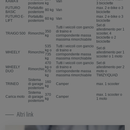
KAWA II
Van
posteriore
kg
3 biciclette
FUTURO
Portatutto
max. 2 e-bike o 3
80 kg
Van
BASIC
posteriore
biciclette
FUTURO E-
Portatutto
max. 2 e-bike o 3
60 kg
Van
LIFT
posteriore
biciclette
Set di
Tutti i veicoli con gancio
allestimento per 1
350
di traino e
TRAIGO 500
Rimorchio
scooter, 4
kg
corrispondente massa
biciclette o 2
massima rimorchiabile
biciclette
535
Tutti i veicoli con gancio
Set di
kg o
di traino e
WHEELY
Rimorchio
allestimento per 1
735
corrispondente massa
scooter o 1 moto
kg
massima rimorchiabile
470
Tutti i veicoli con gancio
Set di
WHEELY
kg o
di traino e
allestimento per 2
Rimorchio
DUO
670
corrispondente massa
moto o
kg
massima rimorchiabile
TWIZY/QUAD
Sistema
160
TRINEO
di garage
Camper
max. 1 scooter
kg
posteriore
Sistema
370
max. 1 scooter o
Carica moto
di garage
Camper
kg
1 moto
posteriore
Altri link