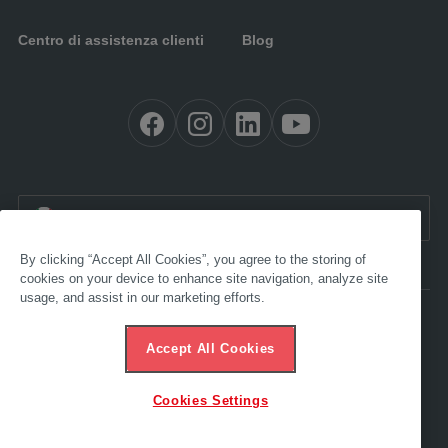
Centro di assistenza clienti
Blog
IT:
Italia
By clicking “Accept All Cookies”, you agree to the storing of
cookies on your device to enhance site navigation, analyze site
usage, and assist in our marketing efforts.
Accessibilità
Note legali
Accept All Cookies
CGV
Protezione dei dati
Linea diretta di etica
Cookies Settings
© 2025 AL-KO. Tutti i diritti riservati - AL-KO KOBER GmbH/Srl