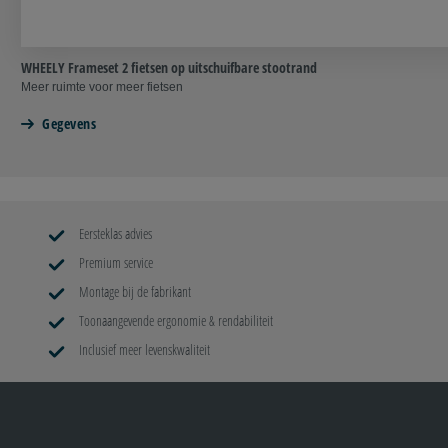
WHEELY Frameset 2 fietsen op uitschuifbare stootrand
Meer ruimte voor meer fietsen
Gegevens
Eersteklas advies
Premium service
Montage bij de fabrikant
Toonaangevende ergonomie & rendabiliteit
Inclusief meer levenskwaliteit