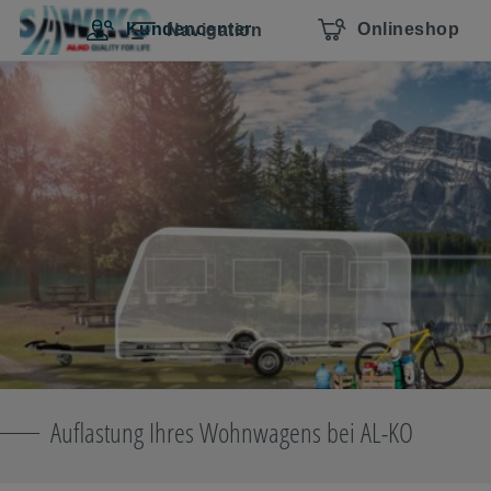
Navigation überspringen
Zum Hauptcontent
Zur Hauptnavigation springen
Inhaltsverzeichnis
Kundencenter
Onlineshop
Navigation
Auflastung Ihres Wohnwagens bei AL-KO