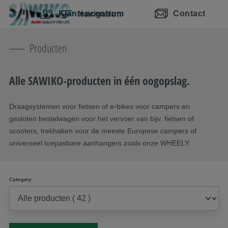
Navigatie overslaan
Naar hoofdinhoud
Naar hoofdnavigatie gaan
Inhoudsopgave
Klantencentrum
Contact
Navigation
Producten
Alle SAWIKO-producten in één oogopslag.
Draagsystemen voor fietsen of e-bikes voor campers en
gesloten bestelwagen voor het vervoer van bijv. fietsen of
scooters, trekhaken voor de meeste Europese campers of
universeel toepasbare aanhangers zoals onze WHEELY
Category