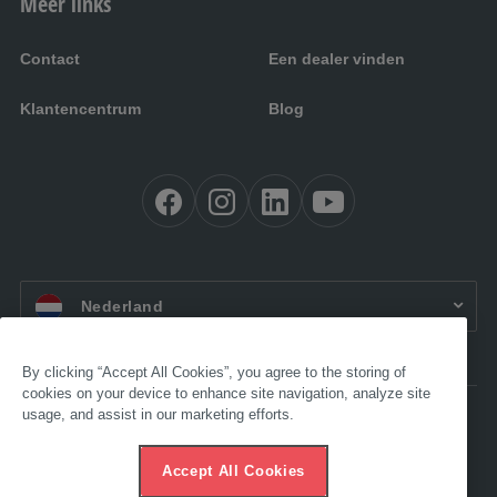
Meer links
Contact
Een dealer vinden
Klantencentrum
Blog
NL:
Nederland
By clicking “Accept All Cookies”, you agree to the storing of
cookies on your device to enhance site navigation, analyze site
usage, and assist in our marketing efforts.
Toegankelijkheid
Impressum
AVV
Accept All Cookies
Gegevensbescherming