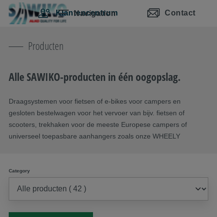
Navigatie overslaan
Naar hoofdinhoud
Naar hoofdnavigatie gaan
Inhoudsopgave
Klantencentrum
Contact
Navigation
Producten
Alle SAWIKO-producten in één oogopslag.
Draagsystemen voor fietsen of e-bikes voor campers en
gesloten bestelwagen voor het vervoer van bijv. fietsen of
scooters, trekhaken voor de meeste Europese campers of
universeel toepasbare aanhangers zoals onze WHEELY
Category