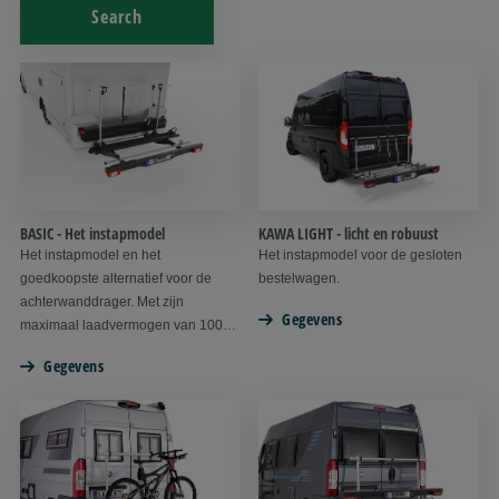
Search
BASIC - Het instapmodel
KAWA LIGHT - licht en robuust
Het instapmodel en het
Het instapmodel voor de gesloten
goedkoopste alternatief voor de
bestelwagen.
achterwanddrager. Met zijn
Gegevens
maximaal laadvermogen van 100
kg, is de BASIC geschikt voor max. 4
Gegevens
fietsen of een lichte scooter.