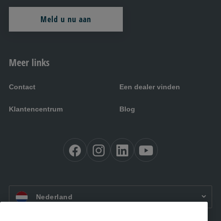
Meld u nu aan
Meer links
Contact
Een dealer vinden
Klantencentrum
Blog
NL:
Nederland