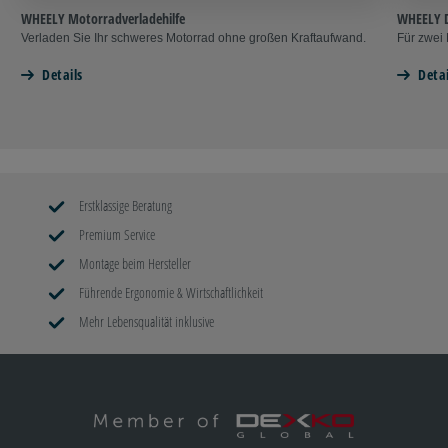
WHEELY Motorradverladehilfe
WHEELY D
Verladen Sie Ihr schweres Motorrad ohne großen Kraftaufwand.
Für zwei 
Details
Detai
Erstklassige Beratung
Premium Service
Montage beim Hersteller
Führende Ergonomie & Wirtschaftlichkeit
Mehr Lebensqualität inklusive