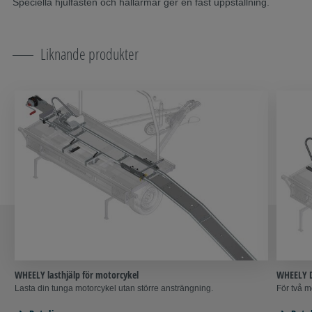
Speciella hjulfästen och hållarmar ger en fast uppställning.
Liknande produkter
WHEELY lasthjälp för motorcykel
WHEELY D
Lasta din tunga motorcykel utan större ansträngning.
För två m