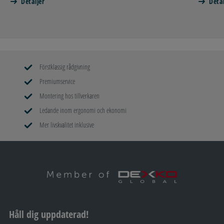
Detaljer
Detal
Förstklassig rådgivning
Premiumservice
Montering hos tillverkaren
Ledande inom ergonomi och ekonomi
Mer livskvalitet inklusive
Håll dig uppdaterad!