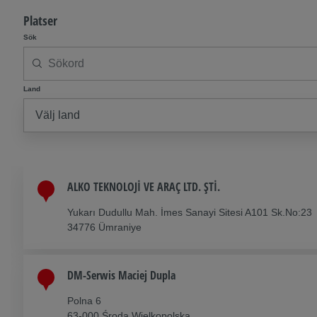
Platser
Sök
Land
ALKO TEKNOLOJİ VE ARAÇ LTD. ŞTİ.
Yukarı Dudullu Mah. İmes Sanayi Sitesi A101 Sk.No:23
34776 Ümraniye
DM-Serwis Maciej Dupla
Polna 6
63-000 Środa Wielkopolska