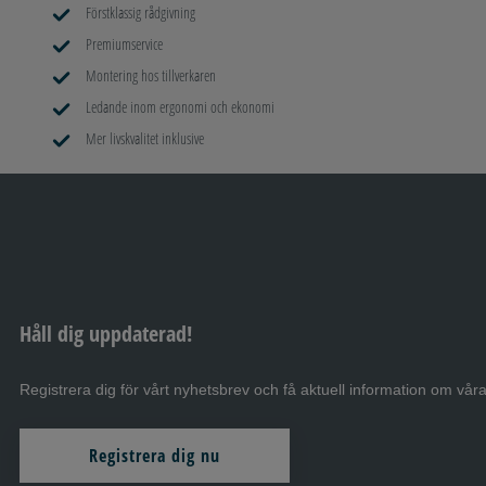
Förstklassig rådgivning
Mittelgasse 2
Premiumservice
74599 Wallhausen-Hengstfeld
Montering hos tillverkaren
Ledande inom ergonomi och ekonomi
1a Caravaning
Mer livskvalitet inklusive
Kölner Straße 232-234
45481 Mülheim an der Ruhr
2M SERVICE Srl
Via Chiuppese, 16
36031 Dueville ( Vi )
Håll dig uppdaterad!
Registrera dig för vårt nyhetsbrev och få aktuell information om våra
3 C
Via G.B. Vico, 9/A
Registrera dig nu
42124 Villa Cella – Reggio Emilia