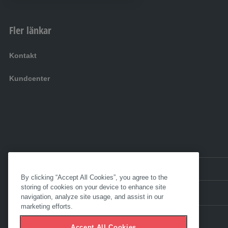
3 H Camping Center GmbH
Fler länkar
Jacobastraße 66
41836 Hückelhoven
Kontakt
Kundcenter
3C - PCS Pistore
Via Nazionale , 22
39010 Gargazzone BZ
4Klaja sp. z o.o. s.k.
SV:
Warszawska 50
Sverige
By clicking “Accept All Cookies”, you agree to the
43-155 Bieruń
storing of cookies on your device to enhance site
navigation, analyze site usage, and assist in our
marketing efforts.
7H BIL AB
Accept All Cookies