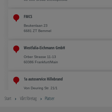
FMCS
Beukenlaan 23
6681 ZT Bemmel
Westfalia-Eichmann GmbH
Orber Strasse 11-13
60386 Frankfurt/Main
1a autoservice Hillebrand
Von Deuring Str. 21/1
88094 Oberteuringen
Start
Vårt företag
Platser
1a autoservice Schüttler