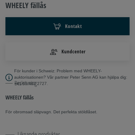
WHEELY fällås
Kontakt
Kundcenter
För kunder i Schweiz: Problem med WHEELY-
auktorisationen? Vår partner Peter Senn AG kan hjälpa dig:
Beskrivning
+41 55 462 2727.
WHEELY fällås
För obromsad släpvagn. Det perfekta stöldlåset.
Liknande produkter