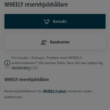
WHEELY reservhjulshållare
Kontakt
Kundcenter
För kunder i Schweiz: Problem med WHEELY-
auktorisationen? Vår partner Peter Senn AG kan hjälpa dig:
Beskrivning
+41 55 462 2727.
WHEELY reservhjulshållare
Reservhjulshållarens för
WHEELY-däck
monteras under
plattformen.