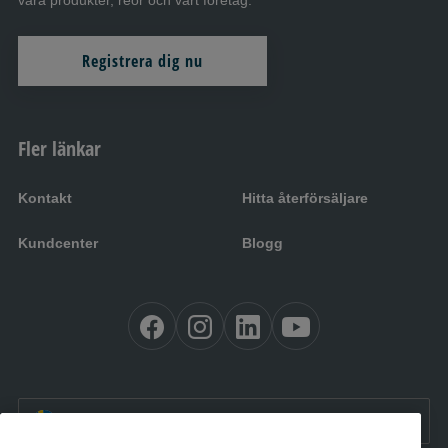
våra produkter, reor och vårt företag.
Registrera dig nu
Fler länkar
Kontakt
Hitta återförsäljare
Kundcenter
Blogg
SV:
Sverige